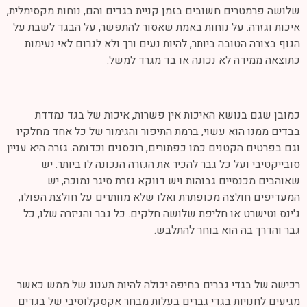
שלושה פרמטרים חשובים בזמן קניית בגדים והם, נוחות מקסימלית,
איכות וגזרה. על נוחות באמת שאסור להתפשר, על הבגד לשבת על
הגוף בצורה הטובה ביותר, להיות נעים ורך ולא לגרום לאי נעימות
כתוצאה ממידה לא נכונה או בד מגרד למשל.
כמובן שגם בנושא האיכות אין פשרות, איכות של בגד נמדדת
בבדים ממנו הוא עשוי, ברמת התיפור והגימור של כל אחד מחלקיו
וגם בפרטים הקטנים כמו כפתורים, רוכסנים וכדומה. גזרה היא עניין
סובייקטיבי ועל כל גבר להכיר את הגזרה הנכונה לו ביותר. יש
שאוהבים מכנסיים גבוהות ויש דווקא גזרת סיגר נמוכה, יש
המעדיפים חולצה מכופתרת ואלו שלא מוותרים על חולצת הפולו,
ג'ינס וטישרט או חליפת שלושה חלקים. כל גבר והגיזרה שלו, כל
גבר והדרך בה הוא בוחר להתלבש.
רכישה של בגדי גברים בחיפה יכולה להיות תענוג של ממש כאשר
מגיעים לחנויות בגדי גברים בעלות מבחר אקסקלוסיבי של בגדים