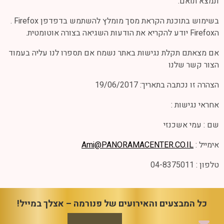
ונמצא תואם.
בשימוש בתוכנת הקראת מסך מומלץ להשתמש בדפדפן Firefox .
הFirefox יודע להקריא את הודעות השגיאה בצורה אוטומטית.
אם מצאתם תקלת נגישות באתר נשמח אם תספרו לנו עליה בעמוד
הצור קשר שלנו
הצהרה זו נכתבה בתאריך: 19/06/2017
אחראי נגישות :
שם : עמי אשכנזי
אימייל :
Ami@PANORAMACENTER.CO.IL
טלפון : 04-8375011
כל המבצעים והאירועים של פנורמה – אצלך במייל!