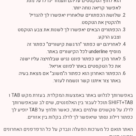
הוא לחוץ הטקסטים עליהם תעמוד יגדלו על מנת
לאפשר קריאה נוחה יותר.
שלושת הכפתורים שלאחריו יאפשרו לך להגדיל
ולהקטין את הטקסט.
הכפתורים הבאים יאפשרו לך לשנות את צבע הטקסט
וצבע הרקע.
לאחריהם יש כפתור "הדגשת קישורים" כפתור זה
מוסיף underline לכל הקישורים באתר.
לאחר מכן יש כפתור פונט נגיש שבלחיצה עליו ישנה
את כל הטקסטים באתר לפונט אריאל.
הכפתור האחרון הוא כפתור ה"משוב" אם מצאת בעיה
באתר צור איתנו קשר ונשמח לעזור.
באפשרותך לגלוש באתר באמצעות המקלדת. בעזרת מקש TAB ו
SHIFT+TAB תוכל לעבור בין האלמנטים, שים לב שבאפשרותך
לדלג על סקשנים שלמים באתר, כאשר תלחץ על TAB יופיע לך
כפתור דילוג נסתר שיאפשר לך לדלג בקלות בין אזורים.
האתר תואם כל מערכות הפעלה ונבדק על כל הדפדפנים האחרונים